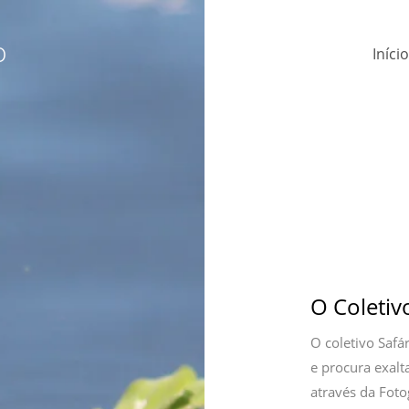
o
Início
O Coletiv
O coletivo Safá
e procura exalt
através da Foto